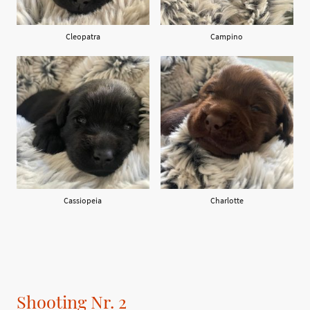
Cleopatra
Campino
Cassiopeia
Charlotte
Shooting Nr. 2