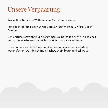
Unsere Verpaarung
Joyful Soul Kobe von Wetterau x I'm Yours Leminiscatus
Für diesen Herbst planen wir den diesjährigen Wurf mit unserer lieben
Bonnie!
Der hierfür ausgewählte Rüde stammt aus einer tollen Zucht und spiegelt
genau das wieder was man sich von einem Labrador wünscht.
Hier vereinen sich tolle Linien und wir versprechen uns gesunden,
wesensfesten, wünderschönen Nachwuchs in braun und schwarz.